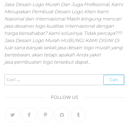
pemasaran online
Jasa Desain Logo Murah Dan Juga Profesional, Kami
smm,media promo
Merupakan Pembuat Desain Logo Klien Kami
digital,jasa digital
Nasional dan Internasional Masih bingung mencari
marketing
jasa desainer logo kualitas Internasional dengan
terbaik,marketing
online offline,jasa
harga bersahabat? kami solusinya. Tidak percaya???
digital marketing
Jasa Desain Logo Murah HUBUNGI KAMI DISINI Di
murah,marketing
luar sana banyak sekali jasa desain logo murah yang
digital local,landin
bertebaran, akan tetapi apakah Anda yakin
page marketing
jasa pembuatan logo tersebut dapat…
digital,digital
marketing untuk
umkm,digital
marketing
umkm,pemasaran
digital
FOLLOW US
marketing,maksu
digital marketing,j
online
marketing,biaya
digital