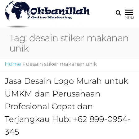
HARGA
digital
MENU
marketing,market
MIRING
online,marketing
Tag:
desain stiker makanan
4.0,jasa digital
marketing,pemasa
unik
digital,marketing 4
kotler,performanc
Home
»
desain stiker makanan unik
digital,bisnis digita
marketing,perusa
digital marketing,j
Jasa Desain Logo Murah untuk
marketing,kotler
UMKM dan Perusahaan
4.0,branding
marketing
Profesional Cepat dan
digital,marketing
digital social
Terjangkau Hub: +62 899-0954-
media,promosi
digital,digital mind
345
marketing,admoo,j