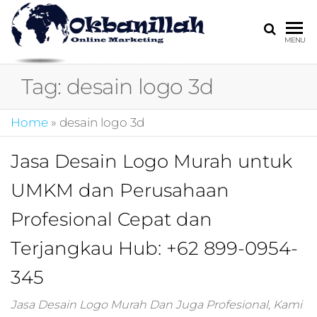
HARGA
digital
MENU
marketing,market
MIRING
online,marketing
Tag:
desain logo 3d
4.0,jasa digital
marketing,pemasa
digital,marketing 4
Home
»
desain logo 3d
kotler,performanc
digital,bisnis digita
Jasa Desain Logo Murah untuk
marketing,perusa
digital marketing,j
UMKM dan Perusahaan
marketing,kotler
4.0,branding
Profesional Cepat dan
marketing
digital,marketing
Terjangkau Hub: +62 899-0954-
digital social
345
media,promosi
digital,digital mind
marketing,admoo,j
Jasa Desain Logo Murah Dan Juga Profesional, Kami