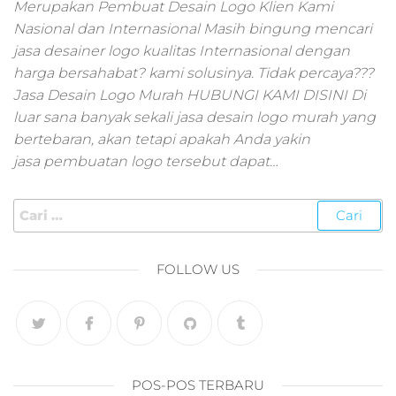
pemasaran online
Merupakan Pembuat Desain Logo Klien Kami
smm,media promo
Nasional dan Internasional Masih bingung mencari
digital,jasa digital
jasa desainer logo kualitas Internasional dengan
marketing
harga bersahabat? kami solusinya. Tidak percaya???
terbaik,marketing
Jasa Desain Logo Murah HUBUNGI KAMI DISINI Di
online offline,jasa
luar sana banyak sekali jasa desain logo murah yang
digital marketing
bertebaran, akan tetapi apakah Anda yakin
murah,marketing
digital local,landin
jasa pembuatan logo tersebut dapat…
page marketing
digital,digital
marketing untuk
umkm,digital
marketing
FOLLOW US
umkm,pemasaran
digital
marketing,maksu
digital marketing,j
online
marketing,biaya
POS-POS TERBARU
digital