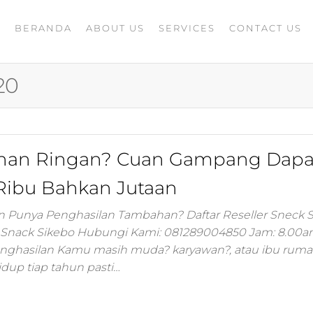
BERANDA
ABOUT US
SERVICES
CONTACT US
A
rketing
G
ing
020
masaran
ing 4.0
mance
igital
kanan Ringan? Cuan Gampang Dapa
rusahaan
ing,jasa
Ribu Bahkan Jutaan
ler
in Punya Penghasilan Tambahan? Daftar Reseller Sneck 
ler Snack Sikebo Hubungi Kami: 081289004850 Jam: 8.00a
ting
nghasilan Kamu masih muda? karyawan?, atau ibu rum
dup tiap tahun pasti…
i
 minds
moo,jasa