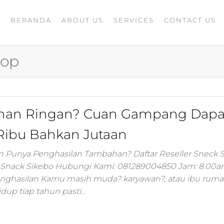
BERANDA
ABOUT US
SERVICES
CONTACT US
A
rketing
G
ing
hop
masaran
ing 4.0
mance
igital
kanan Ringan? Cuan Gampang Dapa
rusahaan
ing,jasa
Ribu Bahkan Jutaan
ler
in Punya Penghasilan Tambahan? Daftar Reseller Sneck 
ler Snack Sikebo Hubungi Kami: 081289004850 Jam: 8.00a
ting
nghasilan Kamu masih muda? karyawan?, atau ibu rum
dup tiap tahun pasti…
i
 minds
moo,jasa