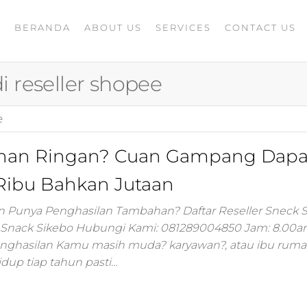
BERANDA
ABOUT US
SERVICES
CONTACT US
A
rketing
G
ing
 reseller shopee
masaran
ing 4.0
e
mance
igital
kanan Ringan? Cuan Gampang Dapa
rusahaan
ing,jasa
Ribu Bahkan Jutaan
ler
in Punya Penghasilan Tambahan? Daftar Reseller Sneck 
ler Snack Sikebo Hubungi Kami: 081289004850 Jam: 8.00a
ting
nghasilan Kamu masih muda? karyawan?, atau ibu rum
dup tiap tahun pasti…
i
 minds
moo,jasa