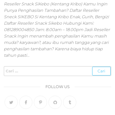
pemasaran online
Reseller Snack SiKebo (Kentang Kribo) Kamu Ingin
smm,media promo
Punya Penghasilan Tambahan? Daftar Reseller
digital,jasa digital
Sneck SIKEBO Si Kentang Kribo Enak, Gurih, Bergizi
marketing
Daftar Reseller Snack Sikebo Hubungi Kami:
terbaik,marketing
online offline,jasa
081289004850 Jam: 8.00am – 18.00pm Jadi Reseller
digital marketing
Snack Ingin menambah penghasilan Kamu masih
murah,marketing
muda? karyawan?, atau ibu rumah tangga yang cari
digital local,landin
penghasilan tambahan? Karena biaya hidup tiap
page marketing
tahun pasti…
digital,digital
marketing untuk
umkm,digital
marketing
umkm,pemasaran
digital
FOLLOW US
marketing,maksu
digital marketing,j
online
marketing,biaya
digital