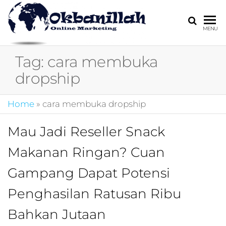
HARGA
digital
MENU
marketing,market
MIRING
online,marketing
Tag:
cara membuka
4.0,jasa digital
marketing,pemasa
dropship
digital,marketing 4
kotler,performanc
Home
»
cara membuka dropship
digital,bisnis digita
marketing,perusa
digital marketing,j
Mau Jadi Reseller Snack
marketing,kotler
Makanan Ringan? Cuan
4.0,branding
marketing
Gampang Dapat Potensi
digital,marketing
digital social
Penghasilan Ratusan Ribu
media,promosi
digital,digital mind
Bahkan Jutaan
marketing,admoo,j