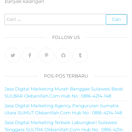
banyak kalangan
marketing,harga j
digital marketing,2
jam pahami digital
marketing untuk
memulai bisnis an
FOLLOW US
jam pahami digital
marketing untuk
memulai bisnis,ad
marketing
digital,organico
marketing,jasa digi
POS-POS TERBARU
agency,para
marketing,ppl
Jasa Digital Marketing Murah Banggae Sulawesi Barat
marketing
SULBAR Okbanillah.Com Hub No : 0816-4214-148
digital,online
marketing
Jasa Digital Marketing Agency Pangururan Sumatra
digital,digital
Utara SUMUT Okbanillah.Com Hub No : 0816-4214-148
marketing
sms,promosi medi
Jasa Digital Marketing Terbaik Labungkari Sulawesi
digital,promosi digi
Tenggara SULTRA Okbanillah.Com Hub No : 0816-4214-