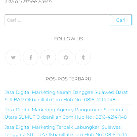
ada di D’thee Fresh
marketing,harga j
digital marketing,2
jam pahami digital
marketing untuk
memulai bisnis an
FOLLOW US
jam pahami digital
marketing untuk
memulai bisnis,ad
marketing
digital,organico
marketing,jasa digi
POS-POS TERBARU
agency,para
marketing,ppl
Jasa Digital Marketing Murah Banggae Sulawesi Barat
marketing
SULBAR Okbanillah.Com Hub No : 0816-4214-148
digital,online
marketing
Jasa Digital Marketing Agency Pangururan Sumatra
digital,digital
Utara SUMUT Okbanillah.Com Hub No : 0816-4214-148
marketing
sms,promosi medi
Jasa Digital Marketing Terbaik Labungkari Sulawesi
digital,promosi digi
Tenggara SULTRA Okbanillah.Com Hub No : 0816-4214-