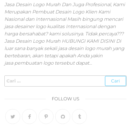
pemasaran online
Jasa Desain Logo Murah Dan Juga Profesional, Kami
smm,media promo
Merupakan Pembuat Desain Logo Klien Kami
digital,jasa digital
Nasional dan Internasional Masih bingung mencari
marketing
jasa desainer logo kualitas Internasional dengan
terbaik,marketing
online offline,jasa
harga bersahabat? kami solusinya. Tidak percaya???
digital marketing
Jasa Desain Logo Murah HUBUNGI KAMI DISINI Di
murah,marketing
luar sana banyak sekali jasa desain logo murah yang
digital local,landin
bertebaran, akan tetapi apakah Anda yakin
page marketing
jasa pembuatan logo tersebut dapat…
digital,digital
marketing untuk
umkm,digital
marketing
umkm,pemasaran
digital
FOLLOW US
marketing,maksu
digital marketing,j
online
marketing,biaya
digital