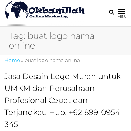
HARGA
digital
MENU
marketing,market
MIRING
online,marketing
Tag:
buat logo nama
4.0,jasa digital
marketing,pemasa
online
digital,marketing 4
kotler,performanc
Home
»
buat logo nama online
digital,bisnis digita
marketing,perusa
digital marketing,j
Jasa Desain Logo Murah untuk
marketing,kotler
UMKM dan Perusahaan
4.0,branding
marketing
Profesional Cepat dan
digital,marketing
digital social
Terjangkau Hub: +62 899-0954-
media,promosi
digital,digital mind
345
marketing,admoo,j