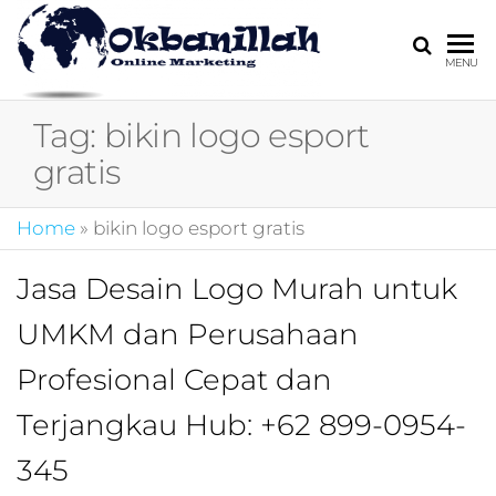
HARGA
digital
MENU
marketing,market
MIRING
online,marketing
Tag:
bikin logo esport
4.0,jasa digital
marketing,pemasa
gratis
digital,marketing 4
kotler,performanc
Home
»
bikin logo esport gratis
digital,bisnis digita
marketing,perusa
digital marketing,j
Jasa Desain Logo Murah untuk
marketing,kotler
UMKM dan Perusahaan
4.0,branding
marketing
Profesional Cepat dan
digital,marketing
digital social
Terjangkau Hub: +62 899-0954-
media,promosi
digital,digital mind
345
marketing,admoo,j