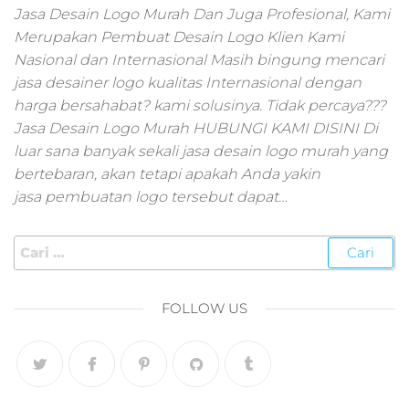
pemasaran online
Jasa Desain Logo Murah Dan Juga Profesional, Kami
smm,media promo
Merupakan Pembuat Desain Logo Klien Kami
digital,jasa digital
Nasional dan Internasional Masih bingung mencari
marketing
jasa desainer logo kualitas Internasional dengan
terbaik,marketing
online offline,jasa
harga bersahabat? kami solusinya. Tidak percaya???
digital marketing
Jasa Desain Logo Murah HUBUNGI KAMI DISINI Di
murah,marketing
luar sana banyak sekali jasa desain logo murah yang
digital local,landin
bertebaran, akan tetapi apakah Anda yakin
page marketing
jasa pembuatan logo tersebut dapat…
digital,digital
marketing untuk
umkm,digital
marketing
umkm,pemasaran
digital
FOLLOW US
marketing,maksu
digital marketing,j
online
marketing,biaya
digital