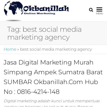
HARGA
digital
MENU
marketing,market
MIRING
online,marketing
Tag:
best social media
4.0,jasa digital
marketing,pemasa
marketing agency
digital,marketing 4
kotler,performanc
Home
»
best social media marketing agency
digital,bisnis digita
marketing,perusa
digital marketing,j
Jasa Digital Marketing Murah
marketing,kotler
Simpang Ampek Sumatra Barat
4.0,branding
marketing
SUMBAR Okbanillah.Com Hub
digital,marketing
digital social
No : 0816-4214-148
media,promosi
digital,digital mind
Digital marketing adalah kunci untuk memperluas
marketing,admoo,j
jangkauan bisnismu ke seluruh dunia. Bangun