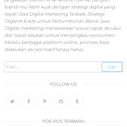
pemasaran online
brand-mu lebih kuat dengan strategi digital yang
smm,media promo
digital,jasa digital
tepat! Jasa Digital Marketing Terbaik: Strategi
marketing
Organik & Ads untuk Pertumbuhan Bisnis Jasa
terbaik,marketing
Digital marketing menawarkan solusi cepat, terukur,
online offline,jasa
dan tepat sasaran untuk menjangkau konsumen.
digital marketing
Melalui berbagai platform online, promosi bisa
murah,marketing
dilakukan secara masif tanpa harus…
digital local,landin
page marketing
digital,digital
marketing untuk
umkm,digital
marketing
FOLLOW US
umkm,pemasaran
digital
marketing,maksu
digital marketing,j
online
marketing,biaya
POS-POS TERBARU
digital