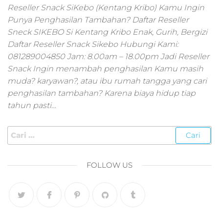
pemasaran online
Reseller Snack SiKebo (Kentang Kribo) Kamu Ingin
smm,media promo
Punya Penghasilan Tambahan? Daftar Reseller
digital,jasa digital
Sneck SIKEBO Si Kentang Kribo Enak, Gurih, Bergizi
marketing
Daftar Reseller Snack Sikebo Hubungi Kami:
terbaik,marketing
online offline,jasa
081289004850 Jam: 8.00am – 18.00pm Jadi Reseller
digital marketing
Snack Ingin menambah penghasilan Kamu masih
murah,marketing
muda? karyawan?, atau ibu rumah tangga yang cari
digital local,landin
penghasilan tambahan? Karena biaya hidup tiap
page marketing
tahun pasti…
digital,digital
marketing untuk
umkm,digital
marketing
umkm,pemasaran
digital
FOLLOW US
marketing,maksu
digital marketing,j
online
marketing,biaya
digital