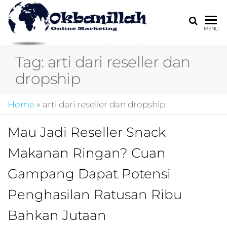
HARGA
digital
MENU
marketing,market
MIRING
online,marketing
Tag:
arti dari reseller dan
4.0,jasa digital
marketing,pemasa
dropship
digital,marketing 4
kotler,performanc
Home
»
arti dari reseller dan dropship
digital,bisnis digita
marketing,perusa
digital marketing,j
Mau Jadi Reseller Snack
marketing,kotler
Makanan Ringan? Cuan
4.0,branding
marketing
Gampang Dapat Potensi
digital,marketing
digital social
Penghasilan Ratusan Ribu
media,promosi
digital,digital mind
Bahkan Jutaan
marketing,admoo,j