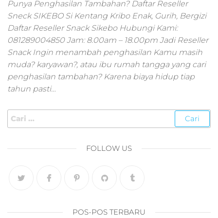
pemasaran online
Punya Penghasilan Tambahan? Daftar Reseller
smm,media promo
Sneck SIKEBO Si Kentang Kribo Enak, Gurih, Bergizi
digital,jasa digital
Daftar Reseller Snack Sikebo Hubungi Kami:
marketing
081289004850 Jam: 8.00am – 18.00pm Jadi Reseller
terbaik,marketing
Snack Ingin menambah penghasilan Kamu masih
online offline,jasa
muda? karyawan?, atau ibu rumah tangga yang cari
digital marketing
penghasilan tambahan? Karena biaya hidup tiap
murah,marketing
digital local,landin
tahun pasti…
page marketing
digital,digital
marketing untuk
umkm,digital
marketing
FOLLOW US
umkm,pemasaran
digital
marketing,maksu
digital marketing,j
online
marketing,biaya
POS-POS TERBARU
digital