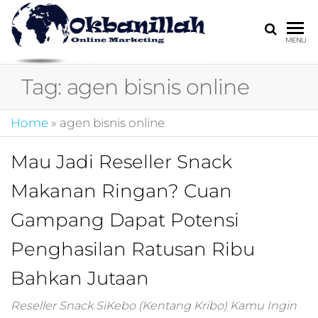
HARGA
digital
MENU
marketing,market
MIRING
online,marketing
Tag:
agen bisnis online
4.0,jasa digital
marketing,pemasa
digital,marketing 4
Home
»
agen bisnis online
kotler,performanc
digital,bisnis digita
Mau Jadi Reseller Snack
marketing,perusa
digital marketing,j
Makanan Ringan? Cuan
marketing,kotler
4.0,branding
Gampang Dapat Potensi
marketing
digital,marketing
Penghasilan Ratusan Ribu
digital social
Bahkan Jutaan
media,promosi
digital,digital mind
marketing,admoo,j
Reseller Snack SiKebo (Kentang Kribo) Kamu Ingin