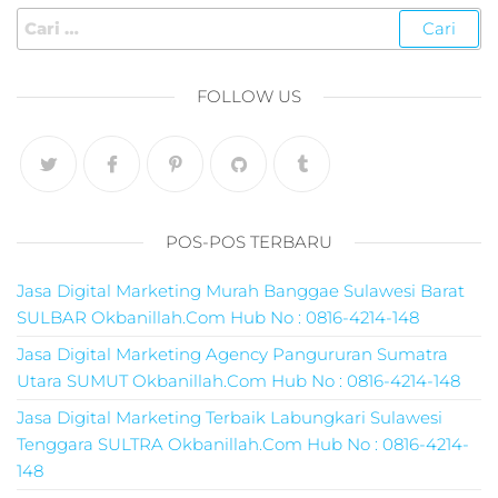
marketing
pemula,marketing
digital landing
page,digital marke
FOLLOW US
personas,taktik digi
marketing,internet
marketing
google,digital
marketing jasa,tra
digital
POS-POS TERBARU
marketing,umkm
digital
Jasa Digital Marketing Murah Banggae Sulawesi Barat
marketing,digital
SULBAR Okbanillah.Com Hub No : 0816-4214-148
marketing
Jasa Digital Marketing Agency Pangururan Sumatra
terbaik,marketing
Utara SUMUT Okbanillah.Com Hub No : 0816-4214-148
online 2021,google
analytics marketin
Jasa Digital Marketing Terbaik Labungkari Sulawesi
digital,mito
Tenggara SULTRA Okbanillah.Com Hub No : 0816-4214-
marketing,digital
148
marketing