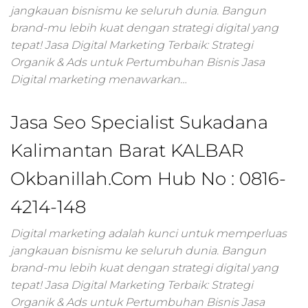
marketing,paket
jangkauan bisnismu ke seluruh dunia. Bangun
digital
brand-mu lebih kuat dengan strategi digital yang
marketing,market
tepat! Jasa Digital Marketing Terbaik: Strategi
online
Organik & Ads untuk Pertumbuhan Bisnis Jasa
marketing,digital
Digital marketing menawarkan…
marketing untuk
pemula,bisnis
marketing
Jasa Seo Specialist Sukadana
online,online
marketing
Kalimantan Barat KALBAR
online,digital
marketing
Okbanillah.Com Hub No : 0816-
kuliner,google
4214-148
marketing
online,harga digita
Digital marketing adalah kunci untuk memperluas
marketing,bisnis
digital advertising,
jangkauan bisnismu ke seluruh dunia. Bangun
digital marketing
brand-mu lebih kuat dengan strategi digital yang
agency,jasa digital
tepat! Jasa Digital Marketing Terbaik: Strategi
branding,digital
Organik & Ads untuk Pertumbuhan Bisnis Jasa